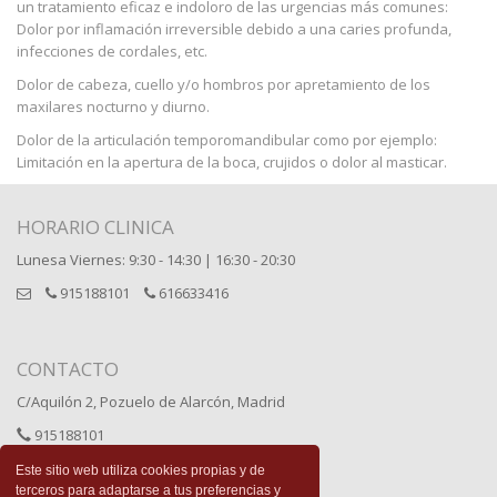
un tratamiento eficaz e indoloro de las urgencias más comunes:
Dolor por inflamación irreversible debido a una caries profunda,
infecciones de cordales, etc.
Dolor de cabeza, cuello y/o hombros por apretamiento de los
maxilares nocturno y diurno.
Dolor de la articulación temporomandibular como por ejemplo:
Limitación en la apertura de la boca, crujidos o dolor al masticar.
HORARIO CLINICA
Lunesa Viernes: 9:30 - 14:30 | 16:30 - 20:30
915188101
616633416
CONTACTO
C/Aquilón 2, Pozuelo de Alarcón, Madrid
915188101
616633416
Este sitio web utiliza cookies propias y de
terceros para adaptarse a tus preferencias y